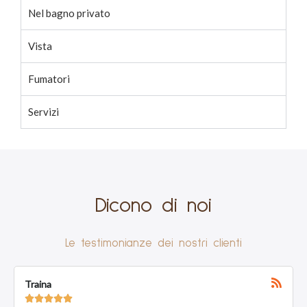
Nel bagno privato
Vista
Fumatori
Servizi
Dicono di noi
Le testimonianze dei nostri clienti
R
e
na
Furio
a








d