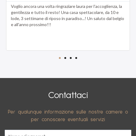
M
io ancora una volta ringraziare laura per l'accoglienza, la
Camera pu
o
ilezza e tutto il resto! Una casa spettacolare, da 10 e
completa 
r
, 3 settimane di riposo in paradiso...! Un saluto dal belgio
parcheggi
e
l'anno prossimo!!!
zona di c
Struttura
Contattaci
Per qualunque informazione sulle nostre camere o
per conoscere eventuali servizi
N