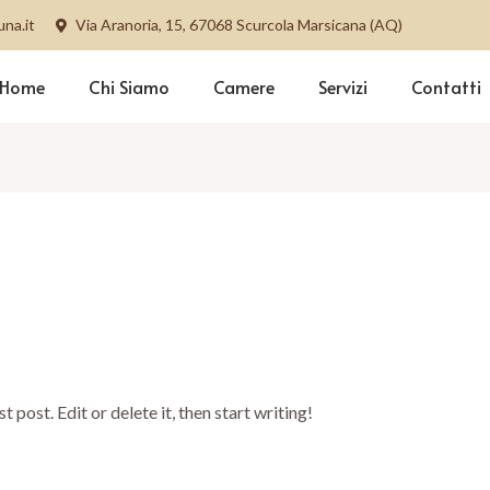
na.it
Via Aranoria, 15, 67068 Scurcola Marsicana (AQ)
Home
Chi Siamo
Camere
Servizi
Contatti
n
post. Edit or delete it, then start writing!