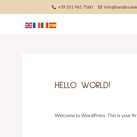
Vai
+39 351 961 7560
info@bandbsolelu
al
contenuto
HELLO WORLD!
1 commento
/
Uncategorized
/ Di
admi
Welcome to WordPress. This is your first 